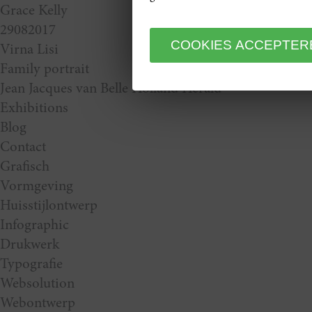
Grace Kelly
29082017
Virna Lisi
Family portrait
Jean Jacques van Belle Holland Herald
Exhibitions
Blog
Contact
Grafisch
Vormgeving
Huisstijlontwerp
Infographic
Drukwerk
Typografie
Websolution
Webontwerp