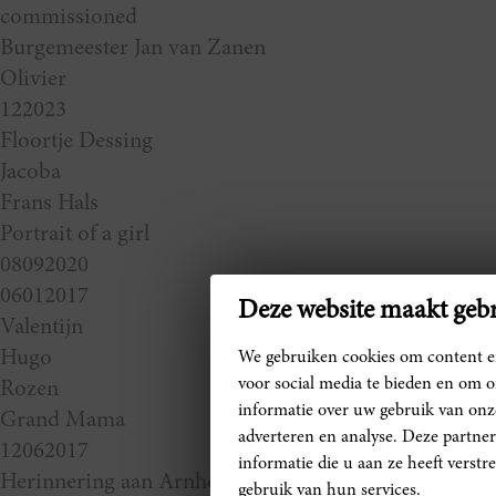
commissioned
Burgemeester Jan van Zanen
Olivier
122023
Floortje Dessing
Jacoba
Frans Hals
Portrait of a girl
08092020
06012017
Deze website maakt gebr
Valentijn
Hugo
We gebruiken cookies om content en
voor social media te bieden en om 
Rozen
informatie over uw gebruik van onze
Grand Mama
adverteren en analyse. Deze partn
12062017
informatie die u aan ze heeft verst
Herinnering aan Arnhem
gebruik van hun services.