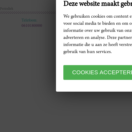
Deze website maakt gebr
Periodiek
We gebruiken cookies om content en
Telefoon:
Mail:
voor social media te bieden en om 
0610180000
info@martijn-
© Copyrig
informatie over uw gebruik van onze
versteeg.nl
adverteren en analyse. Deze partn
informatie die u aan ze heeft verst
gebruik van hun services.