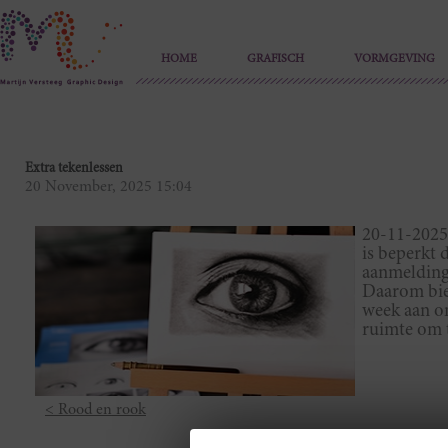
HOME
GRAFISCH
VORMGEVING
Extra tekenlessen
20 November, 2025 15:04
20-11-2025 
is beperkt 
aanmeldinge
Daarom bie
week aan om
ruimte om t
< Rood en rook