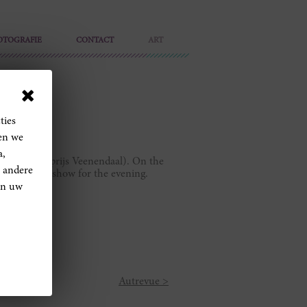
OTOGRAFIE
CONTACT
ART
ties
len we
a,
l' (cultuurprijs Veenendaal). On the
 andere
tten theater show for the evening.
van uw
Autrevue >