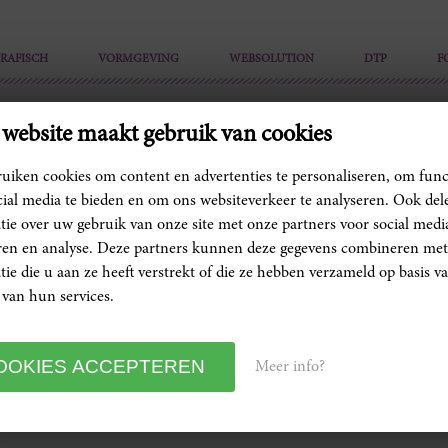
RAFISCH
VORMGEVING
WEBSOLUTION
DTP
F
website maakt gebruik van cookies
uiken cookies om content en advertenties te personaliseren, om func
cial media te bieden en om ons websiteverkeer te analyseren. Ook de
tie over uw gebruik van onze site met onze partners voor social medi
20-05-2022 I'm nominated for the 'Culture award Veenendaa
ren en analyse. Deze partners kunnen deze gegevens combineren met
first of june the winner will be announced at the special wri
tie die u aan ze heeft verstrekt of die ze hebben verzameld op basis 
 van hun services.
Meer info?