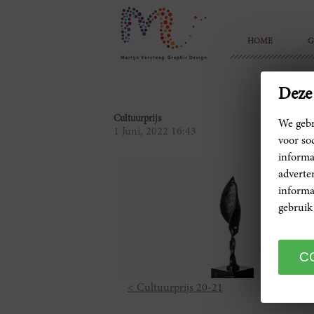
HOME
G
Deze 
Cultuurprijs
We gebr
1 Juni, 2022 16:43
voor so
informa
adverte
informa
gebruik
< Cultuurprijs 20-21